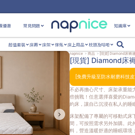
廣優惠
常見問題
知識庫
超值套裝
床褥
床架
傢俬
床上用品
枕頭及咕𠱸
napnice
>
商品
>
[現貨] Diamond
[現貨] Diamon
[免費升級至防水耐磨科技皮
不必再擔心尺寸、床架承重能
些挑戰！任意選擇喜愛的Diam
約床，讓自己沉浸在私人的睡
床架配備了專屬的可移動式床
間，可按照需求另外加購。此
料，營造溫暖舒適的睡眠環境