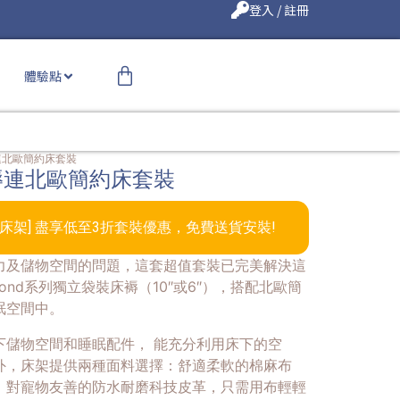
登入 / 註冊
體驗點
床褥連北歐簡約床套裝
d床褥連北歐簡約床套裝
床架] 盡享低至3折套裝優惠，免費送貨安裝!
力及儲物空間的問題，這套超值套裝已完美解決這
ond系列獨立袋裝床褥（10″或6″），搭配北歐簡
眠空間中。
下儲物空間和睡眠配件， 能充分利用床下的空
外，床架提供兩種面料選擇：舒適柔軟的棉麻布
；對寵物友善的防水耐磨科技皮革，只需用布輕輕