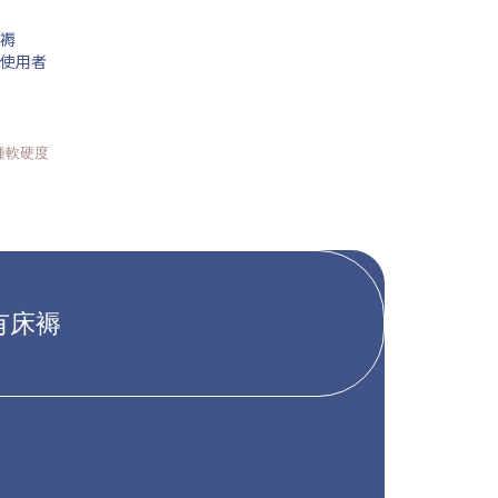
褥
使用者
種軟硬度
有床褥