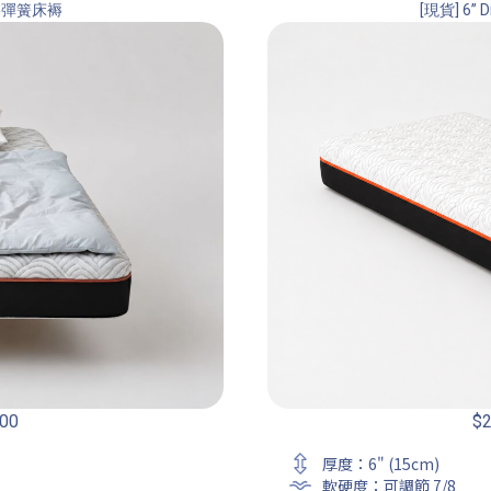
立袋裝彈簧床褥
[現貨] 6”
.00
$
2
厚度：6" (15cm)
軟硬度：可調節 7/8