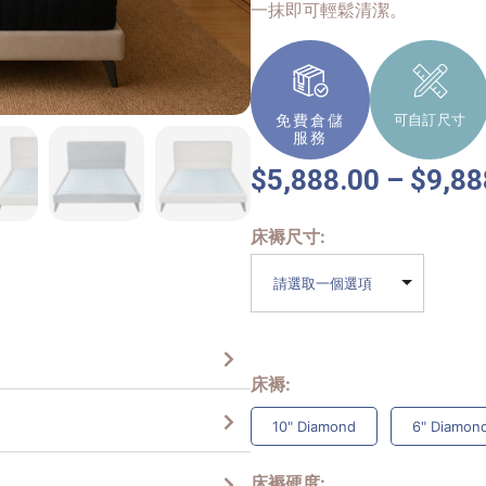
一抹即可輕鬆清潔。
免費倉儲
可自訂尺寸
服務
$
5,888.00
–
$
9,88
床褥尺寸
請選取一個選項
床褥
10" Diamond
6" Diamond
床褥硬度