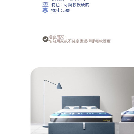
特色：可調較軟硬度
物料：5層
適合用家：
怕熱用家或不確定應選擇哪種軟硬度