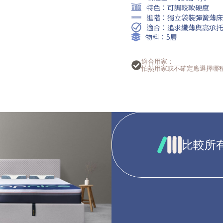
特色：可調較軟硬度
進階：獨立袋裝彈簧薄床
適合：追求纖薄與高承托
物料：5層
適合用家：
怕熱用家或不確定應選擇哪
比較所