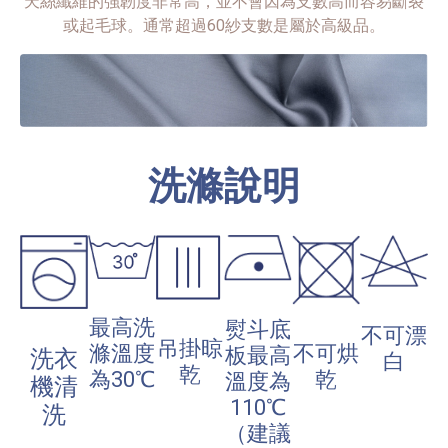
天絲纖維的強韌度非常高，並不會因為支數高而容易斷裂
或起毛球。通常超過60紗支數是屬於高級品。
洗滌說明
最高洗
熨斗底
不可漂
吊掛晾
不可烘
滌溫度
板最高
洗衣
白
乾
乾
為30℃
溫度為
機清
110℃
洗
（建議