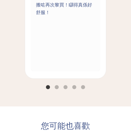
拆洗
搬咗再次黎買！瞓得真係好
床
離島
舒服！
推
好的
您可能也喜歡