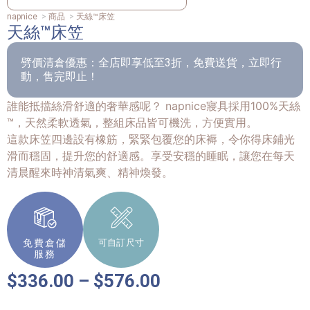
napnice
>
商品
>
天絲™床笠
天絲™床笠
劈價清倉優惠：全店即享低至3折，免費送貨，立即行
動，售完即止！
誰能抵擋絲滑舒適的奢華感呢？ napnice寢具採用100%天絲
™，天然柔軟透氣，整組床品皆可機洗，方便實用。
這款床笠四邊設有橡筋，緊緊包覆您的床褥，令你得床鋪光
滑而穩固，提升您的舒適感。享受安穩的睡眠，讓您在每天
清晨醒來時神清氣爽、精神煥發。
免費倉儲
可自訂尺寸
服務
$
336.00
–
$
576.00