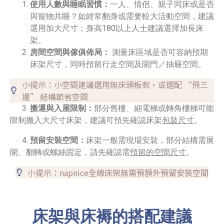
使用人數與睡眠習慣：
一人、情侶、親子同床或是否
與寵物共睡？如經常翻身或需要較大活動空間，建議
選用加大尺寸；身高180以上人士建議選擇加長床
架。
房間空間與傢俱佈局：
測量床區域是否可容納預期
床架尺寸，同時預留行走空間及開門／抽屜空間。
小提示：小空間建議選用無床頭板款，或選配 “飛三
邊” 結構節省空間
3.
搬運與入屋限制：
部分舊樓、細電梯或轉角樓梯可能
限制搬入大尺寸床架，建議可預先確認床架
包裝尺寸
。
4.
預留安裝空間：
床架一般需現場安裝，部分結構需展
開、翻轉或螺絲固定，請先確認需
預留的空間尺寸
。
小提示：napnice全線床架無需預額外預留安裝空間
床架與床褥的搭配建議