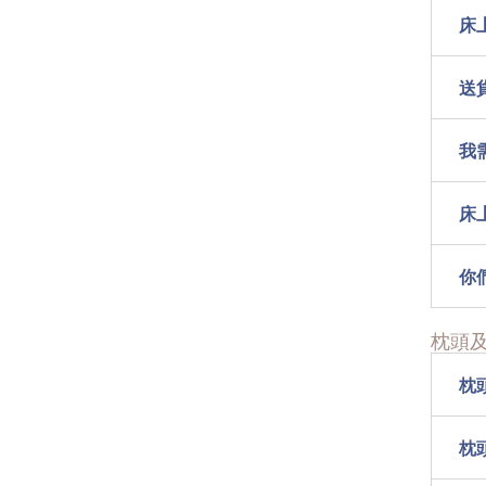
床
送
我
床
你
枕頭及
枕
枕