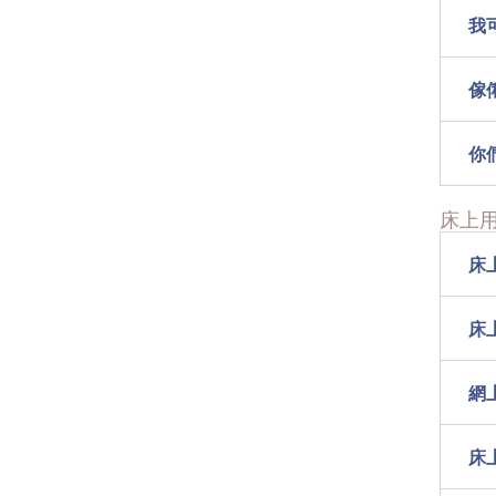
我
傢
你
床上
床
床
網
床