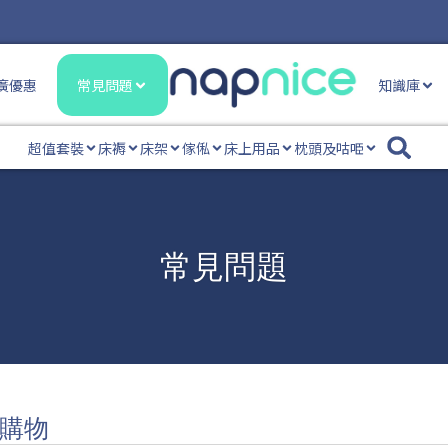
廣優惠
常見問題
知識庫
超值套裝
床褥
床架
傢俬
床上用品
枕頭及咕𠱸
常見問題
購物