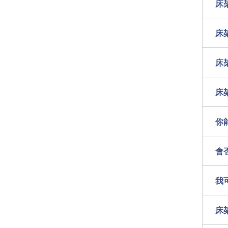
床
床
床
床
你
會
我
床