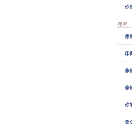
你
傢俬
傢
床
傢
傢
你
會