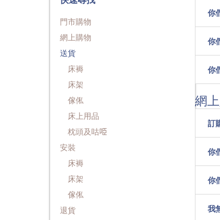
你
門市購物
網上購物
你
送貨
床褥
你
床架
網上
傢俬
床上用品
訂
枕頭及咕𠱸
安裝​
你
床褥
床架
你
傢俬
我
退貨