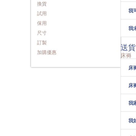
換貨
我
試用
保用
我
尺寸
訂製
送貨
加購優惠
床褥
床
床
我
我