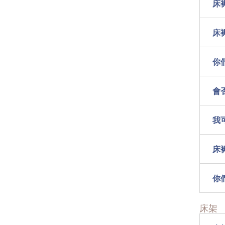
床
床
你
會
我
床
你
床架