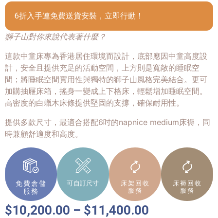
6折入手連免費送貨安裝，立即行動！
獅子山對你來說代表著什麼？
這款中童床專為香港居住環境而設計，底部應因中童高度設
計，安全且提供充足的活動空間，上方則是寬敞的睡眠空
間；將睡眠空間實用性與獨特的獅子山風格完美結合。更可
加購抽屜床箱，搖身一變成上下格床，輕鬆增加睡眠空間。
高密度的白蠟木床條提供堅固的支撐，確保耐用性。
提供多款尺寸，最適合搭配6吋的napnice medium床褥，同
時兼顧舒適度和高度。
免費倉儲
可自訂尺寸
床架回收
床褥回收
服務
服務
服務
$
10,200.00
–
$
11,400.00