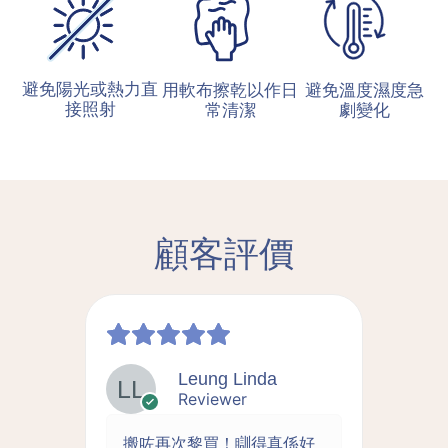
避免陽光或熱力直
用軟布擦乾以作日
避免溫度濕度急
接照射
常清潔
劇變化
顧客評價
Leung Linda
Reviewer
拆洗
搬咗再次黎買！瞓得真係好
床