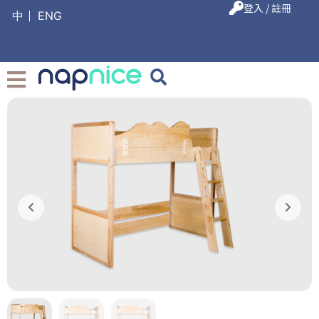
登入 / 註冊
中
ENG