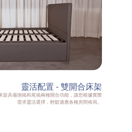
靈活配置 - 雙開合床架
床架具備側揭和尾揭兩種開合功能，讓您根據實際
需求靈活選擇，輕鬆適應各種房間佈局。