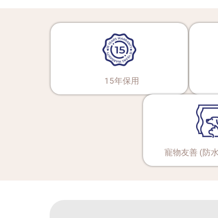
15年保用
寵物友善 (防