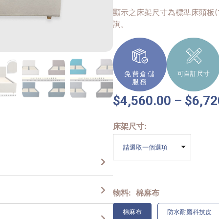
顯示之床架尺寸為標準床頭板(1
詢。
免費倉儲
可自訂尺寸
服務
$
4,560.00
–
$
6,72
床架尺寸
請選取一個選項
物料
棉麻布
棉麻布
防水耐磨科技皮