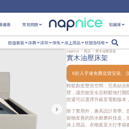
廣優惠
常見問題
知識庫
超值套裝
床褥
床架
傢俬
床上用品
枕頭及咕𠱸
napnice
>
商品
>
實木油壓床架
實木油壓床架
6折入手連免費送貨安裝、
輕鬆創造雙倍空間，完美結合
臂，讓您能安全且輕鬆地打開
您還可以選擇升級至電動版本
除了實用外，兼具設計美學。
寵物友善的防水耐磨科技皮，
床上用品、衣物甚至大行李箱