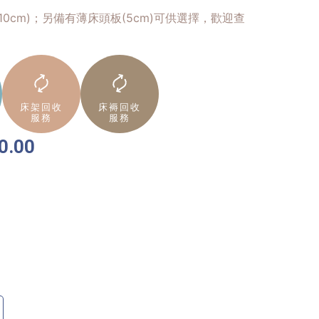
0cm)；另備有薄床頭板(5cm)可供選擇，歡迎查
床架回收
床褥回收
服務
服務
0.00