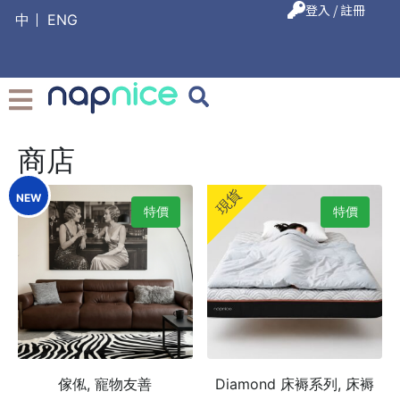
登入 / 註冊
中
ENG
商店
現貨
NEW
特價
特價
傢俬, 寵物友善
Diamond 床褥系列, 床褥