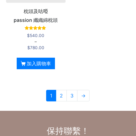
枕頭及咕𠱸
passion 纖織綿枕頭
評分
$
540.00
5.00
–
滿分 5
$
780.00
加入購物車
1
2
3
→
保持聯繫！