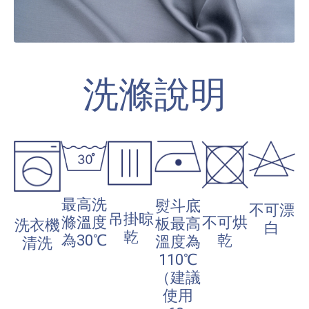
洗滌說明
最高洗
熨斗底
不可漂
吊掛晾
不可烘
滌溫度
板最高
洗衣機
白
乾
乾
為30℃
溫度為
清洗
110℃
（建議
使用