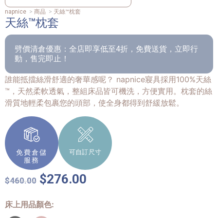
napnice
>
商品
>
天絲™枕套
天絲™枕套
劈價清倉優惠：全店即享低至4折，免費送貨，立即行
動，售完即止！
誰能抵擋絲滑舒適的奢華感呢？ napnice寢具採用100%天絲
™，天然柔軟透氣，整組床品皆可機洗，方便實用。枕套的絲
滑質地輕柔包裹您的頭部，使全身都得到舒緩放鬆。
免費倉儲
可自訂尺寸
服務
$
276.00
$
460.00
床上用品顏色