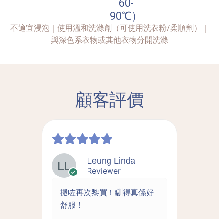
60-
90℃）
不適宜浸泡｜使用溫和洗滌劑（可使用洗衣粉/柔順劑）｜
與深色系衣物或其他衣物分開洗滌
顧客評價
Leung Linda
Reviewer
拆洗
搬咗再次黎買！瞓得真係好
床
離島
舒服！
推
好的