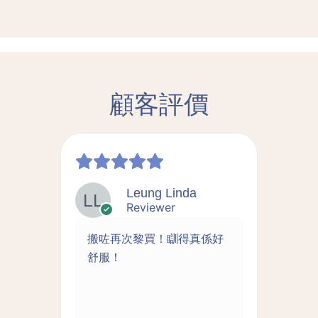
顧客評價
Leung Linda
Reviewer
拆洗
搬咗再次黎買！瞓得真係好
床
離島
舒服！
推
好的