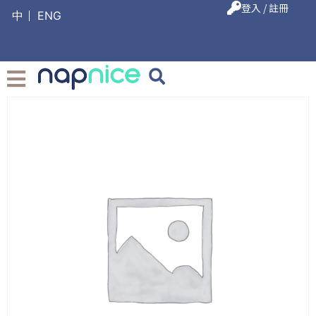
登入 / 註冊
中
ENG